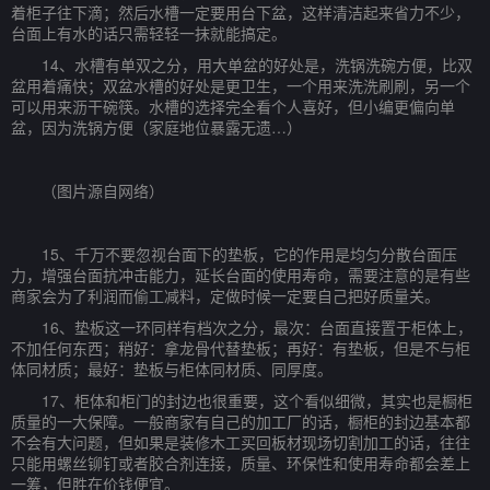
着柜子往下滴；然后水槽一定要用台下盆，这样清洁起来省力不少，
台面上有水的话只需轻轻一抹就能搞定。
14、水槽有单双之分，用大单盆的好处是，洗锅洗碗方便，比双
盆用着痛快；双盆水槽的好处是更卫生，一个用来洗洗刷刷，另一个
可以用来沥干碗筷。水槽的选择完全看个人喜好，但小编更偏向单
盆，因为洗锅方便（家庭地位暴露无遗…）
（图片源自网络）
15、千万不要忽视台面下的垫板，它的作用是均匀分散台面压
力，增强台面抗冲击能力，延长台面的使用寿命，需要注意的是有些
商家会为了利润而偷工减料，定做时候一定要自己把好质量关。
16、垫板这一环同样有档次之分，最次：台面直接置于柜体上，
不加任何东西；稍好：拿龙骨代替垫板；再好：有垫板，但是不与柜
体同材质；最好：垫板与柜体同材质、同厚度。
17、柜体和柜门的封边也很重要，这个看似细微，其实也是橱柜
质量的一大保障。一般商家有自己的加工厂的话，橱柜的封边基本都
不会有大问题，但如果是装修木工买回板材现场切割加工的话，往往
只能用螺丝铆钉或者胶合剂连接，质量、环保性和使用寿命都会差上
一筹，但胜在价钱便宜。