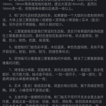
16mm、18mm等厚度规格的板材，建议大家选18mm的，虽然比
16mm贵一些，但使用寿命要比后者高一倍以上。
3、柜门的可选材质选择较多，如果要做一个大致的分类和排序的
话，大体上是三聚氰胺板＜吸塑板＜双饰板＜烤漆板＜实木（复合）
板，另外还有不锈钢板，用的人相对较少。
4、三聚氰胺板就是我们常说的生态板，其实只有表面的装饰纸是
在三聚氰胺里泡过的，基材还是刨花板或中纤板，优点是质轻、防
霉、防火、耐热、抗震、易清理。
5、吸塑板的门板色彩丰富，木纹逼真，单色色度纯艳，具有不易
开裂变形，耐划、耐热、耐污、防褪色等优点；
6、双饰板可以看做是三聚氰胺板的升级款，解决了三聚氰胺面板
难看的问题；
7、烤漆板分单面、双面烤漆，其优点是颜色多、易造型、防水性
能好、抗污能力强，缺点是不结实，一划一道印子，一磕一道坎，双
面烤漆板比单面烤漆板贵一些；
8、实木（复合）板结实好看，就是价格比较高，属于高端定制范
畴。讲真，小编觉得不是很必要。
9、五金件是一套橱柜的灵魂，柜门每天不停开开关关全靠五金件
托着，基础五金一般包含：铰链、阻尼、滑轨等，放到具体来说的话
实在太多太多，简单粗暴讲就是，所有让橱柜和拉篮实现开启、滑