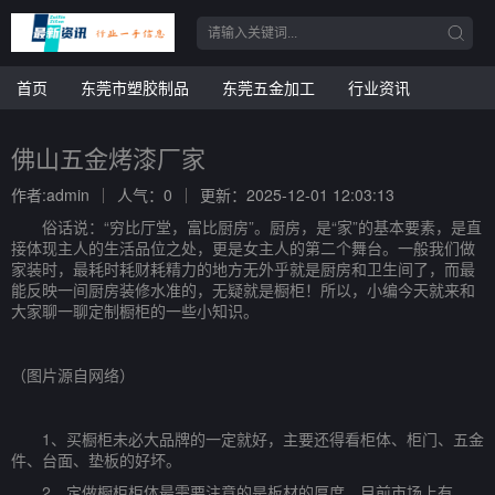
首页
东莞市塑胶制品
东莞五金加工
行业资讯
佛山五金烤漆厂家
作者:admin
人气：0
更新：2025-12-01 12:03:13
俗话说：“穷比厅堂，富比厨房”。厨房，是“家”的基本要素，是直
接体现主人的生活品位之处，更是女主人的第二个舞台。一般我们做
家装时，最耗时耗财耗精力的地方无外乎就是厨房和卫生间了，而最
能反映一间厨房装修水准的，无疑就是橱柜！所以，小编今天就来和
大家聊一聊定制橱柜的一些小知识。
（图片源自网络）
1、买橱柜未必大品牌的一定就好，主要还得看柜体、柜门、五金
件、台面、垫板的好坏。
2、定做橱柜柜体最需要注意的是板材的厚度，目前市场上有