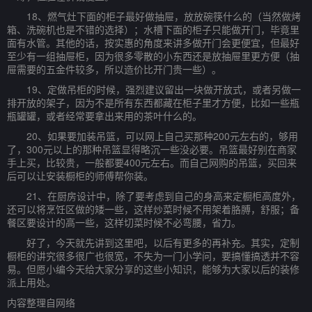
18、燃气灶下面的柜子最好做抽屉，放放碗筷什么的（当然做烤
箱、洗碗机也是不错的选择）；水槽下面的柜子只能做开门，毕竟里
面有水管。其他的话，按实惠的角度来讲多做开门会更便宜，但最好
至少有一组抽屉柜，因为很多零散的小东西还是放抽屉里更方便（抽
屉需要的五金件较多，所以造价比开门贵一些）。
19、定做吊柜的时候，强烈建议留出一块做开放式，或者另做一
排开放的架子，因为不是所有东西都藏在柜子里才方便，比如一些瓶
瓶罐罐，或者经常要拿出来用的茶叶什么的。
20、如果要加装吊篮，可以网上自己买那种200元左右的，够用
了，300元以上的那种吊篮显得略沉一些没必要。吊篮最好别在商家
手上买，比较贵，一般都要400元左右。而自己网购的吊篮，买回来
后可以让安装橱柜的师傅帮你装。
21、在厨房设计中，除了要考虑到自己的身高来定橱柜高度外，
还可以将烹饪区做的矮一些，这样炒菜时候不用架着胳膊，舒服；备
餐区要设计的高一些，这样切菜时候不必弯腰，省力。
好了，今天就先讲到这里吧，以后有更多的再补充。其实，定制
橱柜的讲究很多很广也很宽，不失为一门小学问，要搞懂搞透并不容
易。但愿小编今天给大家分享的这些小知识，能够为大家以后的装修
派上用处。
内容整理自网络