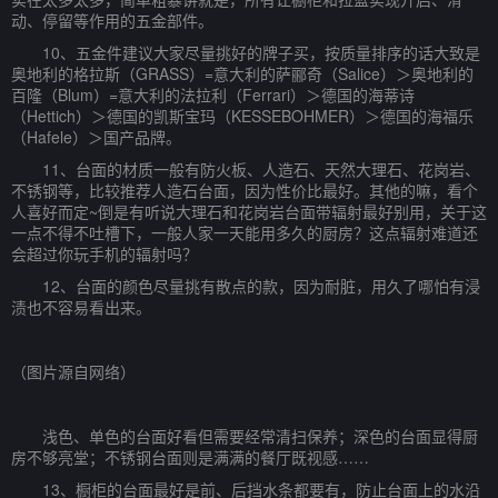
动、停留等作用的五金部件。
10、五金件建议大家尽量挑好的牌子买，按质量排序的话大致是
奥地利的格拉斯（GRASS）=意大利的萨郦奇（Salice）＞奥地利的
百隆（Blum）=意大利的法拉利（Ferrari）＞德国的海蒂诗
（Hettich）＞德国的凯斯宝玛（KESSEBOHMER）＞德国的海福乐
（Hafele）＞国产品牌。
11、台面的材质一般有防火板、人造石、天然大理石、花岗岩、
不锈钢等，比较推荐人造石台面，因为性价比最好。其他的嘛，看个
人喜好而定~倒是有听说大理石和花岗岩台面带辐射最好别用，关于这
一点不得不吐槽下，一般人家一天能用多久的厨房？这点辐射难道还
会超过你玩手机的辐射吗？
12、台面的颜色尽量挑有散点的款，因为耐脏，用久了哪怕有浸
渍也不容易看出来。
（图片源自网络）
浅色、单色的台面好看但需要经常清扫保养；深色的台面显得厨
房不够亮堂；不锈钢台面则是满满的餐厅既视感……
13、橱柜的台面最好是前、后挡水条都要有，防止台面上的水沿