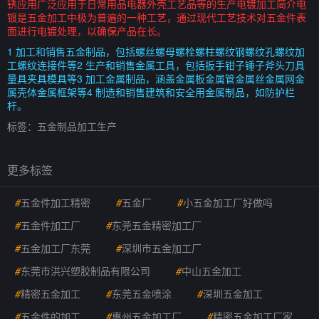
锈应用广泛应用于日常用品电器外壳工艺品等的生产电镀加工简介电
镀是五金加工中极为普遍的一种工艺，通过现代工艺技术对五金件表
面进行电镀处理，以确保产品在长。
1 加工和销售五金制品，包括螺丝螺母螺栓螺柱螺纹钢螺纹孔螺纹加
工螺纹连接件等2 生产和销售金属工具，包括扳手钳子锤子斧头刀具
量具夹具模具等3 加工金属制品，涵盖金属板金属管金属丝金属网金
属壳体金属框架等4 制造和销售建筑和安全用金属制品，如防护栏
杆。
标签：
五金制品加工生产
更多标签
#
五金件加工精密
#
五金厂
#
小五金加工厂好做吗
#
五金件加工厂
#
东莞五金精密加工厂
#
五金加工厂东莞
#
深圳市五金加工厂
#
东莞市洪兴塑胶制品有限公司
#
中山五金加工
#
精密五金加工
#
东莞五金喷涂
#
深圳五金加工
#
五金件的加工
#
惠州五金加工厂
#
精密五金加工厂家