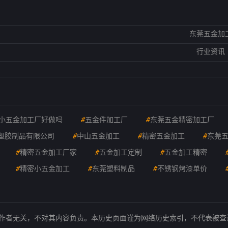
东莞五金加
行业资讯
小五金加工厂好做吗
#
五金件加工厂
#
东莞五金精密加工厂
塑胶制品有限公司
#
中山五金加工
#
精密五金加工
#
东莞
#
精密五金加工厂家
#
五金加工定制
#
五金加工精密
#
精密小五金加工
#
东莞塑料制品
#
不锈钢烤漆单价
的作者无关，不对其内容负责。本历史页面谨为网络历史索引，不代表被