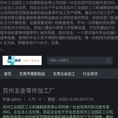
苏州工业园区三义机械制造有限公司的统一社会信用代码注册号是39G，
企业法人汪文明，目前企业处于开业状态苏州工业园区三义机械制造有限
公司的经营范围是金属机械设备零件加工生产销售，螺丝淬火加工生产，
并提供售后服务道路普通货物运输依法须经批准的项目，经相关部门批准
后方可开展经营；设备简要说明1 研磨速度快，平均一次研磨时间仅需5
分钟至20分钟左右，双加工槽设计使得工件替换迅速，可在机器运行过
程中轻松更换研磨零件2 操作简便，绝对安全，一人即可操作多台机器3
成本低廉，使用的半永久性不锈钢针磨材消耗极低，唯一的耗材为研磨液
4 无污染，研磨液含97%水分，无毒。
">
首页
东莞市塑胶制品
东莞五金加工
行业资讯
苏州五金零件加工厂
作者:admin
人气：0
更新：2025-12-25 20:57:21
苏州工业园区三义机械制造有限公司的统一社会信用代码注册号是
39G，企业法人汪文明，目前企业处于开业状态苏州工业园区三义机
械制造有限公司的经营范围是金属机械设备零件加工生产销售，螺丝