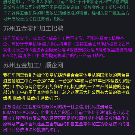
册号是81J，企业法人李攀，目前企业处于开业状态苏州中钻精密模
具塑胶有限公司的经营范围是模具制造加工塑胶零件加工塑胶材料电
子元器件五金配件的销售依法须经批准的项目，经相关部门批准后方
可开展经营活动在江苏省，相近。
苏州五金零件加工招聘
操作简单安全，成本低 4成品加工后不变形，不影响精度 5机种齐
全，可设计专用机种 磁力抛光机用途 1压铸五金去除毛边披锋 2去除
氧化薄膜工作 3油迹表面抛光处理 4锈蚀去除处理 5烧结发黑痕迹处理
6五金打磨洗净工作 磁力抛光机适合的行业产品 1精密。
苏州五金加工厂顺企网
我在车间里看到为加个割草机铸造铝合金壳体用从德国淘汰的两台巨
浪五轴加工中心一台是97年，一台是99年和两台97年日本精森机的卧
式加工中心与两台意大利的多轴钻孔机组成的一个生产线其他的还有
部分加工中心用于其他零件加工总之这家意大利公司有大量的数控铣
齿机 滚齿机 插齿机 磨齿机 苏。
江苏瑞而兴工程塑料有限公司的统一社会信用代码注册号是
83MA1NHAC65Q，企业法人吕彩娥，目前企业处于注销状态江苏瑞
而兴工程塑料有限公司的经营范围是塑胶原料塑料制品橡胶制品化工
原料及产品不含危险品五金制品的销售五金零件加工货物及技术的进
出口业务依法须经批准的项目。