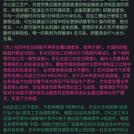
淬火加工生产，并提供售后服务道路普通货物运输依法须经批准的项
目，经相关部门批准后方可开展经营；设备简要说明1 研磨速度快，
平均一次研磨时间仅需5分钟至20分钟左右，双加工槽设计使得工件
替换迅速，可在机器运行过程中轻松更换研磨零件2 操作简便，绝对
安全，一人即可操作多台机器3 成本低廉，使用的半永久性不锈钢针
磨材消耗极低，唯一的耗材为研磨液4 无污染，研磨液含97%水分，
无毒。
1苏三光的中走丝标配不用导丝嘴2速度快，使用方便1，大面积的粗
糙度的稳定切割2，多次切割加工的绝对尺寸精度的保证3，多个相同
零件加工的一致性误差4，多孔位加工的定位精度5，操作人员要有非
常熟练的上丝和紧丝技艺6，要能凭借经验随时注意并排除加工过程中
电极丝的松紧变化7，必须使用穿丝极为不便的；2 苏州双维华汽车零
部件有限公司成立于2018年2月6日，位于苏州市吴中区甪直镇，主营
业务涵盖方向盘包覆汽车内饰及汽车用品生产其中，方向盘包覆业务
是其核心板块，涉及真皮仿皮等材质的加工与成型，能够满足不同车
型对方向盘手感外观及功能性的定制需求该企业通过模块化生产模
式，实现了方向盘。
4成品加工后不变形，不影响精度 5机种齐全，可设计专用机种 适用
行业产品1首饰工艺品硬质塑料，塑胶2自动车床零件，CNC加工件3
压铸冲压零件4弹簧弹片零件5电子通信医疗器械零件 6紧固件，精密
五金零件等等 中国一线磁力抛光机厂家最有名的应该就是苏州中创设
备科技有限；苏州中钻精密模具塑胶有限公司的统一社会信用代码注