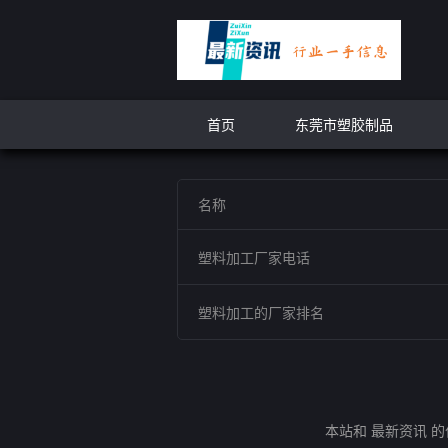
首页
东莞市塑胶制品
名称
塑料加工厂家电话
塑料加工的厂家排名
本站和 最新资讯 