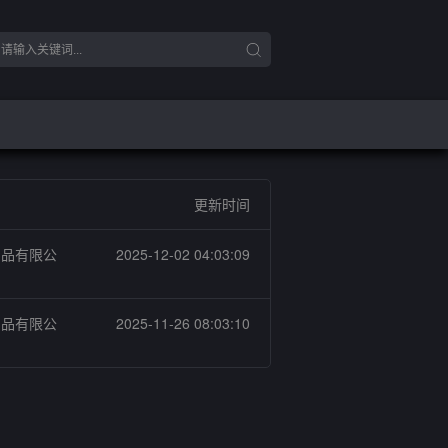
更新时间
制品有限公
2025-12-02 04:03:09
制品有限公
2025-11-26 08:03:10