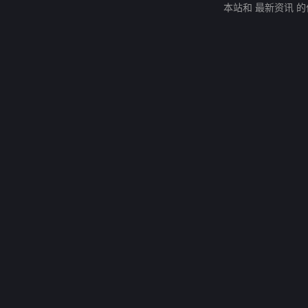
本站和 最新资讯 