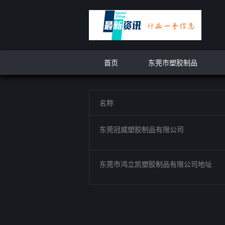
首页
东莞市塑胶制品
名称
东莞冠威塑胶制品有限公司
东莞市鸿立凯塑胶制品有限公司地址